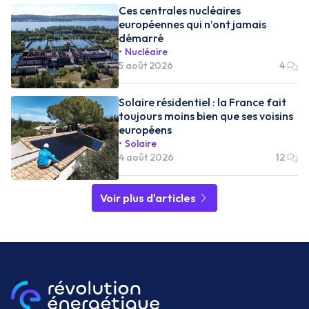
Ces centrales nucléaires
européennes qui n’ont jamais
démarré
Nucléaire
5 août 2026
4
Solaire résidentiel : la France fait
toujours moins bien que ses voisins
européens
Solaire
4 août 2026
12
Voir plus d'articles