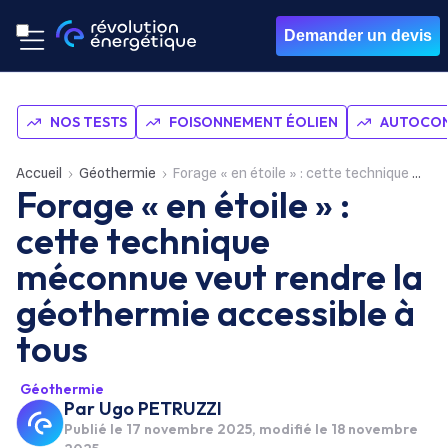
Demander un devis
NOS TESTS
FOISONNEMENT ÉOLIEN
AUTOCON
Accueil
Géothermie
Forage « en étoile » : cette technique méconnue veut rendre la géothermie accessible à tous
Forage « en étoile » :
cette technique
méconnue veut rendre la
géothermie accessible à
tous
Géothermie
Par
Ugo PETRUZZI
Publié le
17 novembre 2025
, modifié le 18 novembre