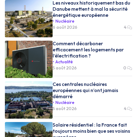
Les niveaux historiquement bas du
Danube mettent à mal la sécurité
énergétique européenne
Nucléaire
6 août 2026
4
Comment décarboner
efficacement les logements par
l’électrification ?
Actualité
5 août 2026
0
Ces centrales nucléaires
européennes qui n’ont jamais
démarré
Nucléaire
5 août 2026
4
Solaire résidentiel : la France fait
toujours moins bien que ses voisins
européens