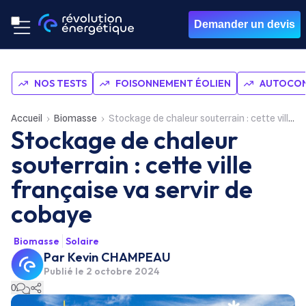
Demander un devis
NOS TESTS
FOISONNEMENT ÉOLIEN
AUTOCON
Accueil
Biomasse
Stockage de chaleur souterrain : cette ville française va servir de cobaye
Stockage de chaleur
souterrain : cette ville
française va servir de
cobaye
Biomasse
Solaire
Par
Kevin CHAMPEAU
Publié le
2 octobre 2024
0