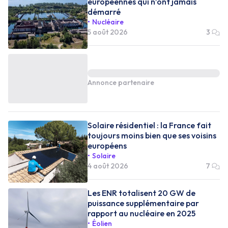
européennes qui n’ont jamais
démarré
Nucléaire
5 août 2026
3
Annonce partenaire
Solaire résidentiel : la France fait
toujours moins bien que ses voisins
européens
Solaire
4 août 2026
7
Les ENR totalisent 20 GW de
puissance supplémentaire par
rapport au nucléaire en 2025
Éolien