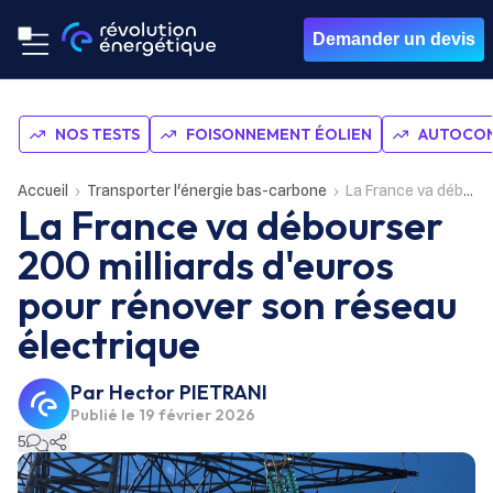
Demander un devis
NOS TESTS
FOISONNEMENT ÉOLIEN
AUTOCON
Accueil
Transporter l'énergie bas-carbone
La France va débourser 200 milliards d'euros pour rénover son réseau électrique
La France va débourser
200 milliards d'euros
pour rénover son réseau
électrique
Par
Hector PIETRANI
Publié le
19 février 2026
5