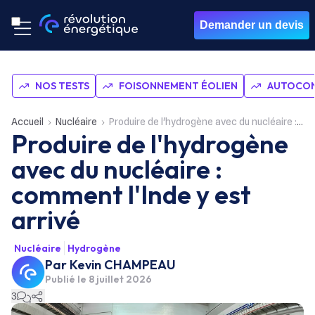
Demander un devis
NOS TESTS
FOISONNEMENT ÉOLIEN
AUTOCON
Accueil
Nucléaire
Produire de l'hydrogène avec du nucléaire : comment l'Inde y est arrivé
Produire de l'hydrogène
avec du nucléaire :
comment l'Inde y est
arrivé
Nucléaire
Hydrogène
Par
Kevin CHAMPEAU
Publié le
8 juillet 2026
3