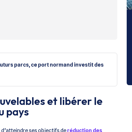
 futurs parcs, ce port normand investit des
velables et libérer le
u pays
c d’atteindre ses objectifs de
réduction des