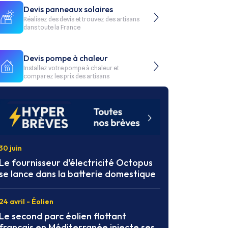
Devis panneaux solaires
Réalisez des devis et trouvez des artisans
dans toute la France
Devis pompe à chaleur
Installez votre pompe à chaleur et
comparez les prix des artisans
30 juin
Le fournisseur d'électricité Octopus
se lance dans la batterie domestique
24 avril - Éolien
Le second parc éolien flottant
français en Méditerranée injecte ses