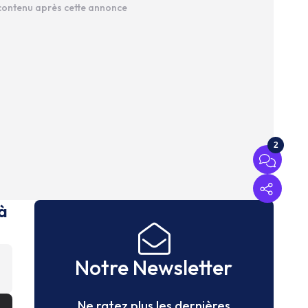
 contenu après cette annonce
2
à
Notre Newsletter
Ne ratez plus les dernières