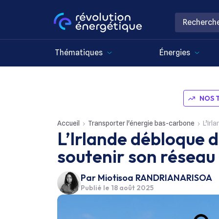
Thématiques
Énergies
NOS 
Accueil
Transporter l'énergie bas-carbone
L’Irla
L’Irlande débloque d
soutenir son réseau 
Par
Miotisoa RANDRIANARISOA
Publié le
18 août 2025