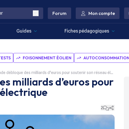
Forum
Mon compte
Guides
Fiches pédagogiques
TESTS
FOISONNEMENT ÉOLIEN
AUTOCONSOMMATION 
nde débloque des milliards d’euros pour soutenir son réseau électrique
es milliards d’euros pour
électrique
2