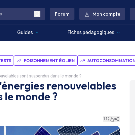
Forum
Mon compte
Guides
Fiches pédagogiques
TESTS
FOISONNEMENT ÉOLIEN
AUTOCONSOMMATION 
ouvelables sont suspendus dans le monde ?
'énergies renouvelables
 le monde ?
11