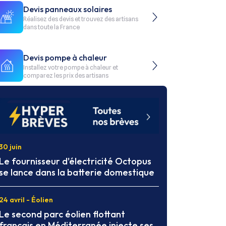
Devis panneaux solaires
Réalisez des devis et trouvez des artisans
dans toute la France
Devis pompe à chaleur
Installez votre pompe à chaleur et
comparez les prix des artisans
30 juin
Le fournisseur d'électricité Octopus
se lance dans la batterie domestique
24 avril - Éolien
Le second parc éolien flottant
français en Méditerranée injecte ses