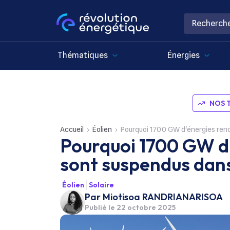
Thématiques
Énergies
NOS 
Accueil
Éolien
Pourquoi 1700 GW d'énergies ren
Pourquoi 1700 GW d
sont suspendus dans
Éolien
Solaire
Par
Miotisoa RANDRIANARISOA
Publié le
22 octobre 2025