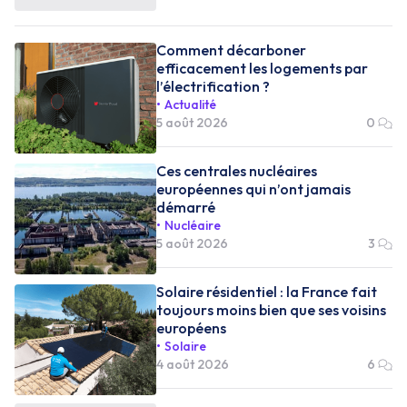
Comment décarboner
efficacement les logements par
l’électrification ?
Actualité
5 août 2026
0
Ces centrales nucléaires
européennes qui n’ont jamais
démarré
Nucléaire
5 août 2026
3
Solaire résidentiel : la France fait
toujours moins bien que ses voisins
européens
Solaire
4 août 2026
6