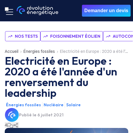
Demander un devis
NOS TESTS
FOISONNEMENT ÉOLIEN
AUTOCON
Accueil
Énergies fossiles
Electricité en Europe : 2020 a été l'année d'un renversement du leadership
Electricité en Europe :
2020 a été l'année d'un
renversement du
leadership
Énergies fossiles
Nucléaire
Solaire
Publié le
6 juillet 2021
4