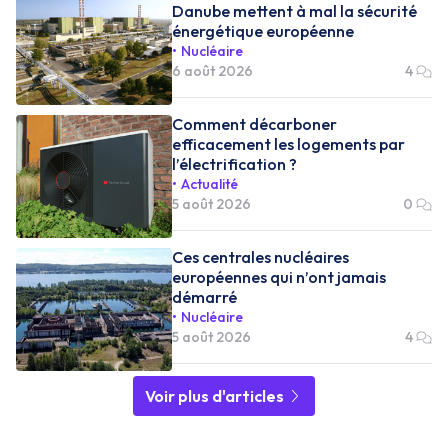
Danube mettent à mal la sécurité
énergétique européenne
Nucléaire
6 août 2026
4
Comment décarboner
efficacement les logements par
l’électrification ?
Actualité
5 août 2026
0
Ces centrales nucléaires
européennes qui n’ont jamais
démarré
Nucléaire
5 août 2026
4
Voir plus d'articles