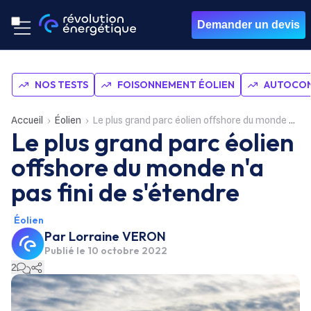
Demander un devis
NOS TESTS
FOISONNEMENT ÉOLIEN
AUTOCON
Accueil
Éolien
Le plus grand parc éolien offshore du monde n'a pas fini de s'étendre
Le plus grand parc éolien
offshore du monde n'a
pas fini de s'étendre
Éolien
Par
Lorraine VERON
Publié le
10 octobre 2022
2