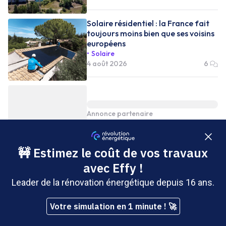
Solaire résidentiel : la France fait
toujours moins bien que ses voisins
européens
Solaire
4 août 2026
6
Annonce partenaire
Les ENR totalisent 20 GW de
puissance supplémentaire par
rapport au nucléaire en 2025
Éolien
3 août 2026
0
Ce moteur de bateau est le