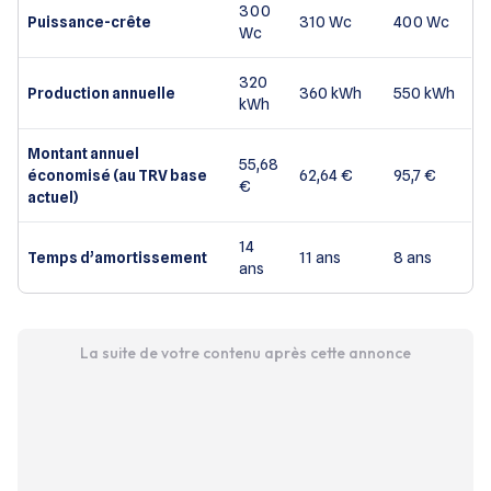
300
Puissance-crête
310 Wc
400 Wc
Wc
320
Production annuelle
360 kWh
550 kWh
kWh
Montant annuel
55,68
économisé (au TRV base
62,64 €
95,7 €
€
actuel)
14
Temps d’amortissement
11 ans
8 ans
ans
La suite de votre contenu après cette annonce