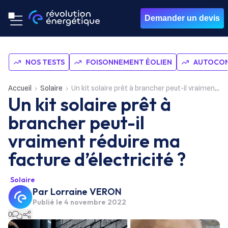
Demander un devis
NOS TESTS
FOISONNEMENT ÉOLIEN
AUTOCON
Accueil
Solaire
Un kit solaire prêt à brancher peut-il vraiment réduire ma facture d’électricité ?
Un kit solaire prêt à
brancher peut-il
vraiment réduire ma
facture d’électricité ?
Solaire
Par
Lorraine VERON
Publié le
4 novembre 2022
0