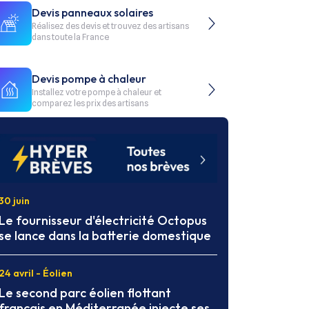
Devis panneaux solaires
Réalisez des devis et trouvez des artisans
dans toute la France
Devis pompe à chaleur
Installez votre pompe à chaleur et
comparez les prix des artisans
30 juin
Le fournisseur d'électricité Octopus
se lance dans la batterie domestique
24 avril - Éolien
Le second parc éolien flottant
français en Méditerranée injecte ses