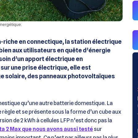
Énergétique.
a-riche en connectique, la station électrique
ien aux utilisateurs en quête d’énergie
soin d’un apport électrique en
ur une prise électrique, elle est
e solaire, des panneaux photovoltaïques
mestique qu’une autre batterie domestique. La
règle et se présente sous la forme d’un cube aux
rsion de 2 kWh à cellules LFP n’est donc pas la
ta 2 Max que nous avons aussi testé
sur
ins important. Ce n’est par ailleurs pas la plus