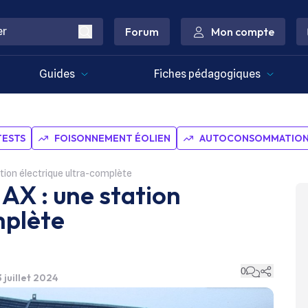
Forum
Mon compte
Guides
Fiches pédagogiques
TESTS
FOISONNEMENT ÉOLIEN
AUTOCONSOMMATION 
tion électrique ultra-complète
AX : une station
mplète
0
3 juillet 2024