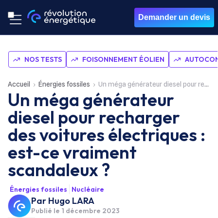
Demander un devis
NOS TESTS
FOISONNEMENT ÉOLIEN
AUTOCON
Accueil
Énergies fossiles
Un méga générateur diesel pour recharger des voitures électriques : est-ce vraiment scandaleux ?
Un méga générateur
diesel pour recharger
des voitures électriques :
est-ce vraiment
scandaleux ?
Énergies fossiles
Nucléaire
Par
Hugo LARA
Publié le
1 décembre 2023