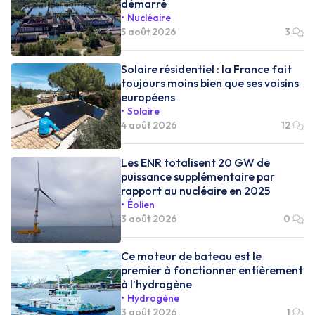
démarré
Nucléaire
5 août 2026
3
Solaire résidentiel : la France fait
toujours moins bien que ses voisins
européens
Solaire
4 août 2026
12
Les ENR totalisent 20 GW de
puissance supplémentaire par
rapport au nucléaire en 2025
Éolien
3 août 2026
0
Ce moteur de bateau est le
premier à fonctionner entièrement
à l’hydrogène
Hydrogène
3 août 2026
1