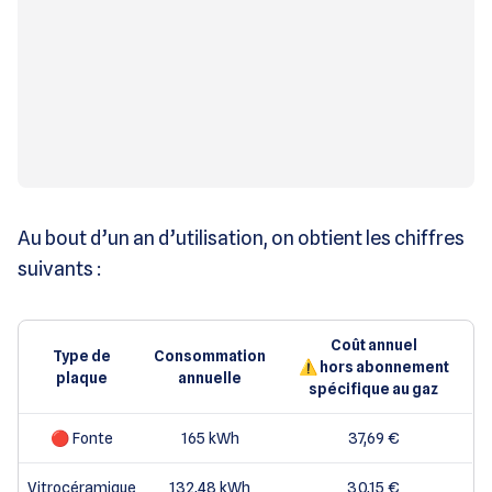
Au bout d’un an d’utilisation, on obtient les chiffres
suivants :
Coût annuel
Type de
Consommation
⚠️ hors abonnement
plaque
annuelle
spécifique au gaz
🔴 Fonte
165 kWh
37,69 €
Vitrocéramique
132,48 kWh
30,15 €