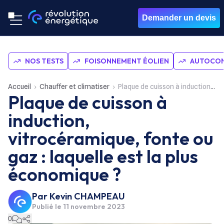
Demander un devis
NOS TESTS
FOISONNEMENT ÉOLIEN
AUTOCON
Accueil
Chauffer et climatiser
Plaque de cuisson à induction, vitrocéramique, fonte ou gaz : laquelle est la plus économique ?
Plaque de cuisson à
induction,
vitrocéramique, fonte ou
gaz : laquelle est la plus
économique ?
Par
Kevin CHAMPEAU
Publié le
11 novembre 2023
0