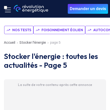
Demander un devis
NOS TESTS
FOISONNEMENT ÉOLIEN
AUTOCON
Accueil
Stocker l'énergie
page 5
Stocker l'énergie : toutes les
actualités - Page 5
La suite de votre contenu après cette annonce