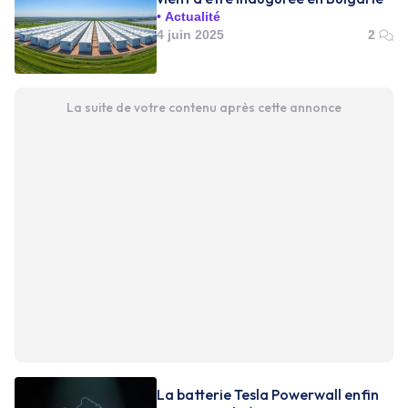
Actualité
4 juin 2025
2
La suite de votre contenu après cette annonce
La batterie Tesla Powerwall enfin