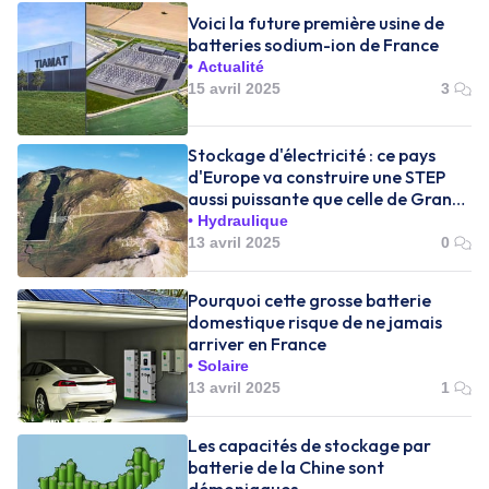
Voici la future première usine de
batteries sodium-ion de France
Actualité
15 avril 2025
3
Stockage d'électricité : ce pays
d'Europe va construire une STEP
aussi puissante que celle de Grand
Maison en France
Hydraulique
13 avril 2025
0
Pourquoi cette grosse batterie
domestique risque de ne jamais
arriver en France
Solaire
13 avril 2025
1
Les capacités de stockage par
batterie de la Chine sont