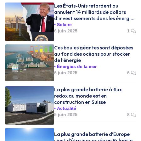
Les États-Unis retardent ou
annulent 14 milliards de dollars
d’investissements dans les énergies
propres et pourtant…
Solaire
6 juin 2025
1
Ces boules géantes sont déposées
au fond des océans pour stocker
de l’énergie
Énergies de la mer
6 juin 2025
6
La plus grande batterie à flux
redox au monde est en
construction en Suisse
Actualité
5 juin 2025
8
La plus grande batterie d’Europe
vient d’être inaugurée en Bulgarie