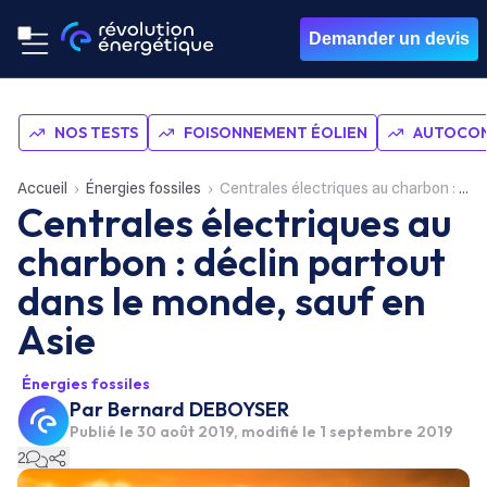
Demander un devis
NOS TESTS
FOISONNEMENT ÉOLIEN
AUTOCON
Accueil
Énergies fossiles
Centrales électriques au charbon : déclin partout dans le monde, sauf en Asie
Centrales électriques au
charbon : déclin partout
dans le monde, sauf en
Asie
Énergies fossiles
Par
Bernard DEBOYSER
Publié le
30 août 2019
, modifié le 1 septembre 2019
2