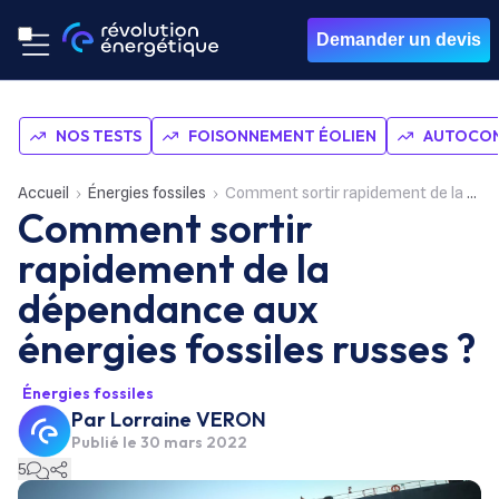
Demander un devis
NOS TESTS
FOISONNEMENT ÉOLIEN
AUTOCON
Accueil
Énergies fossiles
Comment sortir rapidement de la dépendance aux énergies fossiles russes ?
Comment sortir
rapidement de la
dépendance aux
énergies fossiles russes ?
Énergies fossiles
Par
Lorraine VERON
Publié le
30 mars 2022
5