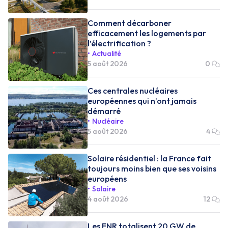
Comment décarboner
efficacement les logements par
l’électrification ?
Actualité
5 août 2026
0
Ces centrales nucléaires
européennes qui n’ont jamais
démarré
Nucléaire
5 août 2026
4
Solaire résidentiel : la France fait
toujours moins bien que ses voisins
européens
Solaire
4 août 2026
12
Les ENR totalisent 20 GW de