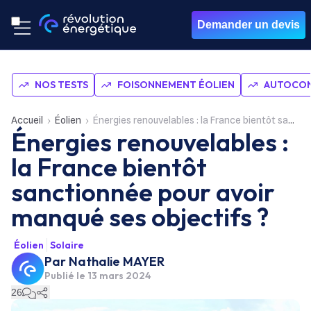
Demander un devis
NOS TESTS
FOISONNEMENT ÉOLIEN
AUTOCON
Accueil
Éolien
Énergies renouvelables : la France bientôt sanctionnée pour avoir manqué ses objectifs ?
Énergies renouvelables :
la France bientôt
sanctionnée pour avoir
manqué ses objectifs ?
Éolien
Solaire
Par
Nathalie MAYER
Publié le
13 mars 2024
26