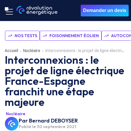
Demander un devis
NOS TESTS
FOISONNEMENT ÉOLIEN
AUTOCON
Accueil
Nucléaire
Interconnexions : le projet de ligne électrique France-Espagne franchit une étape majeure
Interconnexions : le
projet de ligne électrique
France-Espagne
franchit une étape
majeure
Nucléaire
Par
Bernard DEBOYSER
Publié le
30 septembre 2021