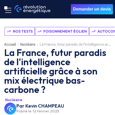
Demander un devis
NOS TESTS
FOISONNEMENT ÉOLIEN
AUTOCON
Accueil
Nucléaire
La France, futur paradis de l'intelligence artificielle grâce à son mix électrique bas-carbone ?
La France, futur paradis
de l'intelligence
artificielle grâce à son
mix électrique bas-
carbone ?
Nucléaire
Par
Kevin CHAMPEAU
Publié le
12 février 2025