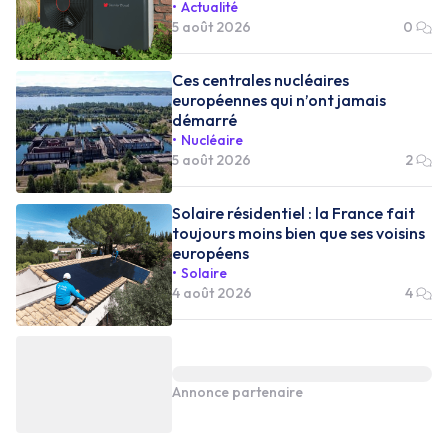
Actualité
5 août 2026
0
Ces centrales nucléaires
européennes qui n’ont jamais
démarré
Nucléaire
5 août 2026
2
Solaire résidentiel : la France fait
toujours moins bien que ses voisins
européens
Solaire
4 août 2026
4
Annonce partenaire