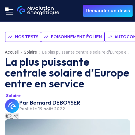
Demander un devis
NOS TESTS
FOISONNEMENT ÉOLIEN
AUTOCON
Accueil
Solaire
La plus puissante centrale solaire d’Europe entre en service
La plus puissante
centrale solaire d’Europe
entre en service
Solaire
Par
Bernard DEBOYSER
Publié le
19 août 2022
4