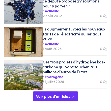
ce député propose 29 solutions
pour y parvenir
Actualité
2 août 2026
0
Ils augmentent : voici les nouveaux
tarifs de l'électricité au 1er aout
2026
Actualité
1 août 2026
0
Ces trois projets d'hydrogène bas-
carbone qui vont toucher 780
millions d'euros de l'État
Hydrogène
31 juillet 2026
0
Voir plus d'articles