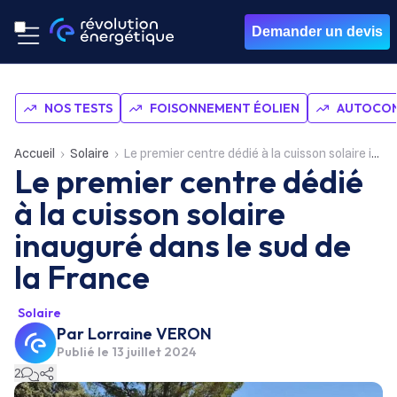
Demander un devis
NOS TESTS
FOISONNEMENT ÉOLIEN
AUTOCON
Accueil
Solaire
Le premier centre dédié à la cuisson solaire inauguré dans le sud de la France
Le premier centre dédié
à la cuisson solaire
inauguré dans le sud de
la France
Solaire
Par
Lorraine VERON
Publié le
13 juillet 2024
2