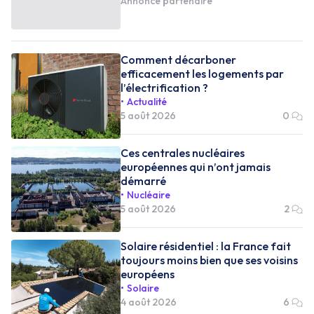
Annonce partenaire
Comment décarboner
efficacement les logements par
l’électrification ?
Actualité
5 août 2026
0
Ces centrales nucléaires
européennes qui n’ont jamais
démarré
Nucléaire
5 août 2026
2
Solaire résidentiel : la France fait
toujours moins bien que ses voisins
européens
Solaire
4 août 2026
6