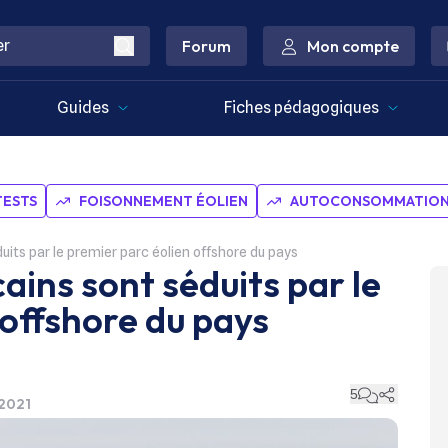
Forum
Mon compte
Guides
Fiches pédagogiques
TESTS
FOISONNEMENT ÉOLIEN
AUTOCONSOMMATION 
its par le premier parc éolien offshore du pays
ains sont séduits par le
 offshore du pays
5
 2021