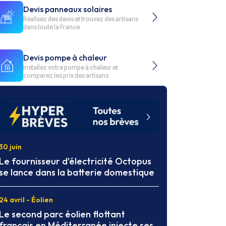
Devis panneaux solaires
Réalisez des devis et trouvez des artisans
dans toute la France
Devis pompe à chaleur
Installez votre pompe à chaleur et
comparez les prix des artisans
30 juin
Le fournisseur d'électricité Octopus
se lance dans la batterie domestique
24 avril - Éolien
Le second parc éolien flottant
français en Méditerranée injecte ses