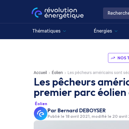
Thématiques
Énergies
NOS 
Accueil
Éolien
Les pêcheurs américains sont sédu
Les pêcheurs améric
premier parc éolien
Éolien
Par
Bernard DEBOYSER
Publié le
18 avril 2021
, modifié le 20 avril