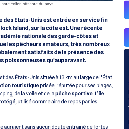
r parc éolien offshore du pays
 des Etats-Unis est entrée en service fin
Block Island, sur la côte est. Une récente
cadémie nationale des garde-côtes et
 que les pêcheurs amateurs, très nombreux
lobalement satisfaits de la présence des
plus poissonneuses qu’auparavant.
st des États-Unis située à 13 km au large de l’État
tion touristique
prisée, réputée pour ses plages,
ping, de la voile et de la
pêche sportive
. L’île
protégé
, utilisé comme aire de repos par les
pe auraient sans aucun doute entrainé de fortes