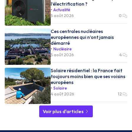
l’électrification ?
Actualité
5 août 2026
0
Ces centrales nucléaires
européennes qui n’ont jamais
démarré
Nucléaire
5 août 2026
4
Solaire résidentiel : la France fait
toujours moins bien que ses voisins
européens
Solaire
4 août 2026
12
Voir plus d'articles