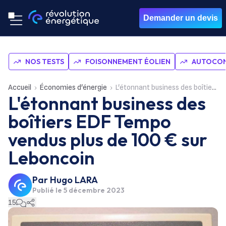
Demander un devis
NOS TESTS
FOISONNEMENT ÉOLIEN
AUTOCON
Accueil
Économies d'énergie
L'étonnant business des boîtiers EDF Tempo vendus plus de 100 € sur Leboncoin
L'étonnant business des
boîtiers EDF Tempo
vendus plus de 100 € sur
Leboncoin
Par
Hugo LARA
Publié le
5 décembre 2023
15