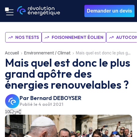
Demander un devis
NOS TESTS
FOISONNEMENT ÉOLIEN
AUTOCON
Accueil
Environnement / Climat
Mais quel est donc le plus grand apôtre des énergies renouvelables ?
Mais quel est donc le plus
grand apôtre des
énergies renouvelables ?
Par
Bernard DEBOYSER
Publié le
4 août 2021
10