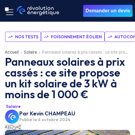
Demander un devis
NOS TESTS
FOISONNEMENT ÉOLIEN
AUTOCON
Accueil
Solaire
Panneaux solaires à prix cassés : ce site propose un kit solaire de 3 kW à moins de 1 000 €
Panneaux solaires à prix
cassés : ce site propose
un kit solaire de 3 kW à
moins de 1 000 €
Solaire
Par
Kevin CHAMPEAU
Publié le
4 octobre 2024
41