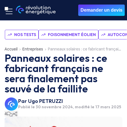
Demander un devis
NOS TESTS
FOISONNEMENT ÉOLIEN
AUTOCON
Accueil
Entreprises
Panneaux solaires : ce fabricant français ne sera finalement pas sauvé de la faillite
Panneaux solaires : ce
fabricant français ne
sera finalement pas
sauvé de la faillite
Par
Ugo PETRUZZI
Publié le
30 novembre 2024
, modifié le 17 mars 2025
4