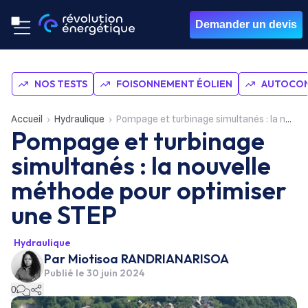
Demander un devis
NOS TESTS
FOISONNEMENT ÉOLIEN
AUTOCON
Accueil
Hydraulique
Pompage et turbinage simultanés : la nouvelle méthode pour optimiser une STEP
Pompage et turbinage
simultanés : la nouvelle
méthode pour optimiser
une STEP
Hydraulique
Par
Miotisoa RANDRIANARISOA
Publié le
30 juin 2024
0