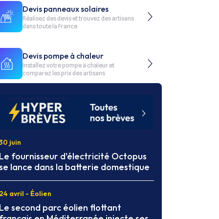
Devis panneaux solaires
Réalisez des devis et trouvez des artisans
dans toute la France
Devis pompe à chaleur
Installez votre pompe à chaleur et
comparez les prix des artisans
30 juin
Le fournisseur d'électricité Octopus
se lance dans la batterie domestique
24 avril - Éolien
Le second parc éolien flottant
français en Méditerranée injecte ses