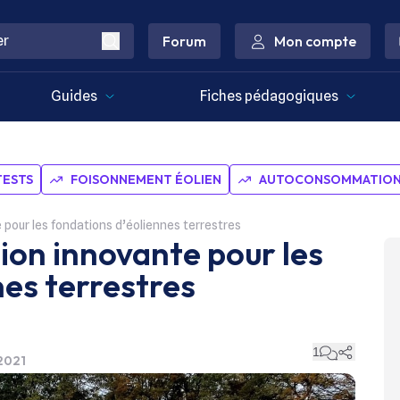
Forum
Mon compte
Guides
Fiches pédagogiques
TESTS
FOISONNEMENT ÉOLIEN
AUTOCONSOMMATION 
e pour les fondations d’éoliennes terrestres
tion innovante pour les
nes terrestres
1
 2021