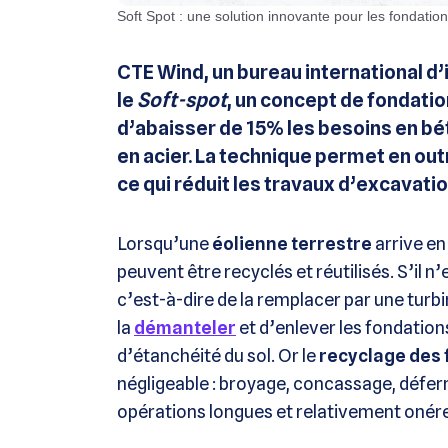
Soft Spot : une solution innovante pour les fondatio
CTE Wind, un bureau international d’
le
Soft-spot
, un concept de fondati
d’abaisser de 15% les besoins en bé
en acier. La technique permet en out
ce qui réduit les travaux d’excavatio
Lorsqu’une
éolienne terrestre
arrive en
peuvent être recyclés et réutilisés. S’il n
c’est-à-dire de la remplacer par une turbi
la
démanteler
et d’enlever les fondations
d’étanchéité du sol. Or le
recyclage des 
négligeable : broyage, concassage, déferr
opérations longues et relativement onér