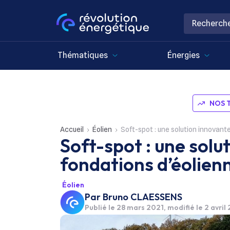
Thématiques
Énergies
NOS 
Accueil
Éolien
Soft-spot : une solution innovant
Soft-spot : une solu
fondations d’éolien
Éolien
Par
Bruno CLAESSENS
Publié le
28 mars 2021
, modifié le 2 avril