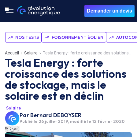
Demander un devis
NOS TESTS
FOISONNEMENT ÉOLIEN
AUTOCON
Accueil
Solaire
Tesla Energy : forte croissance des solutions de stockage, mais le solaire est en déclin
Tesla Energy : forte
croissance des solutions
de stockage, mais le
solaire est en déclin
Solaire
Par
Bernard DEBOYSER
Publié le
26 juillet 2019
, modifié le 12 février 2020
5