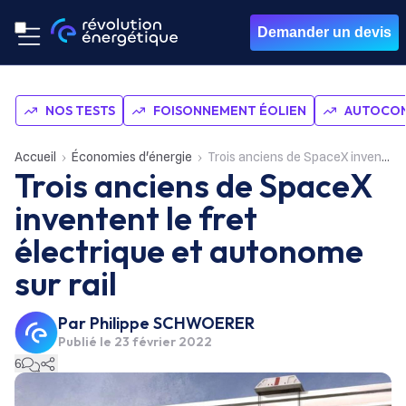
Demander un devis
NOS TESTS
FOISONNEMENT ÉOLIEN
AUTOCON
Accueil
Économies d'énergie
Trois anciens de SpaceX inventent le fret électrique et autonome sur rail
Trois anciens de SpaceX
inventent le fret
électrique et autonome
sur rail
Par
Philippe SCHWOERER
Publié le
23 février 2022
6