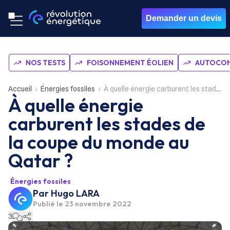
Demander un devis
NOS TESTS
FOISONNEMENT ÉOLIEN
AUTOCON
Accueil
Énergies fossiles
À quelle énergie carburent les stades de la coupe du monde au Qatar ?
À quelle énergie
carburent les stades de
la coupe du monde au
Qatar ?
Énergies fossiles
Par
Hugo LARA
Publié le
23 novembre 2022
3