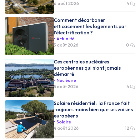
6 août 2026
4
Comment décarboner
efficacement les logements par
l’électrification ?
Actualité
5 août 2026
0
Ces centrales nucléaires
européennes qui n’ont jamais
démarré
Nucléaire
5 août 2026
4
Solaire résidentiel : la France fait
toujours moins bien que ses voisins
européens
Solaire
4 août 2026
12