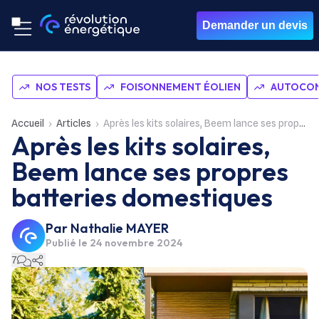
Demander un devis
NOS TESTS
FOISONNEMENT ÉOLIEN
AUTOCON
Accueil
Articles
Après les kits solaires, Beem lance ses propres batteries domestiques
Après les kits solaires,
Beem lance ses propres
batteries domestiques
Par
Nathalie MAYER
Publié le
24 novembre 2024
7