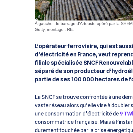
À gauche : le barrage d'Artouste opéré par la SHEM, à droite : une centrale solaire / Image : Bladsurb - Flickr CC,
Getty, montage : RE.
L’opérateur ferroviaire, qui est aus
d’électricité en France, veut repren
filiale spécialisée SNCF Renouvela
séparé de son producteur d’hydroélec
partie de ses 100 000 hectares de fon
La SNCF se trouve confrontée à une dema
vaste réseau alors qu’elle vise à doubler 
une consommation d’électricité de
9 TW
consommatrice française. Mais à l’instar
durement touchée par la crise énergétique