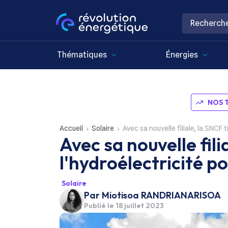
Thématiques
Énergies
NOS 
Accueil
Solaire
Avec sa nouvelle filiale, la SNCF t
Avec sa nouvelle fil
l'hydroélectricité po
Solaire
Par
Miotisoa RANDRIANARISOA
Publié le
18 juillet 2023