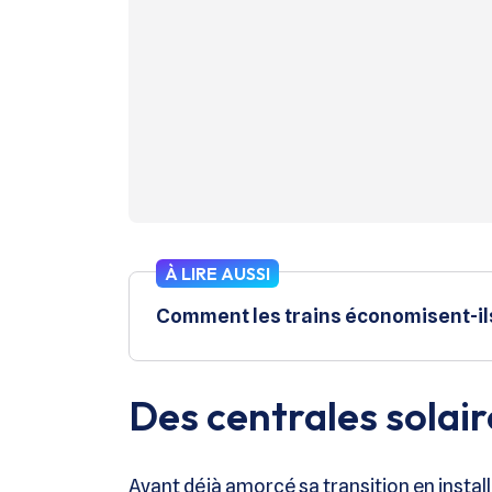
À LIRE AUSSI
Comment les trains économisent-ils
Des centrales solair
Ayant déjà amorcé sa transition en install