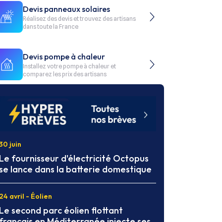
Devis panneaux solaires
Réalisez des devis et trouvez des artisans
dans toute la France
Devis pompe à chaleur
Installez votre pompe à chaleur et
comparez les prix des artisans
30 juin
Le fournisseur d'électricité Octopus
se lance dans la batterie domestique
24 avril - Éolien
Le second parc éolien flottant
français en Méditerranée injecte ses