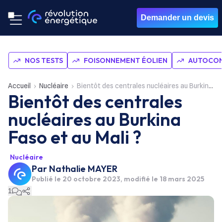
Demander un devis
NOS TESTS
FOISONNEMENT ÉOLIEN
AUTOCON
Accueil
Nucléaire
Bientôt des centrales nucléaires au Burkina Faso et au Mali ?
Bientôt des centrales
nucléaires au Burkina
Faso et au Mali ?
Nucléaire
Par
Nathalie MAYER
Publié le
20 octobre 2023
, modifié le 18 mars 2025
1