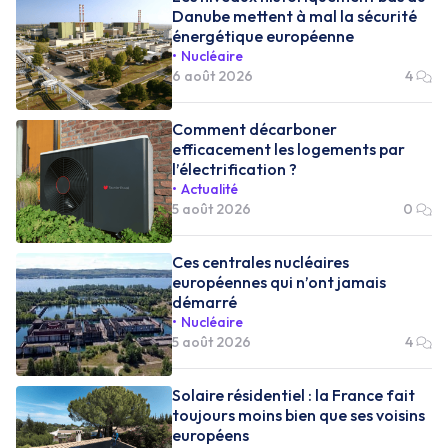
Danube mettent à mal la sécurité
énergétique européenne
Nucléaire
6 août 2026
4
Comment décarboner
efficacement les logements par
l’électrification ?
Actualité
5 août 2026
0
Ces centrales nucléaires
européennes qui n’ont jamais
démarré
Nucléaire
5 août 2026
4
Solaire résidentiel : la France fait
toujours moins bien que ses voisins
européens