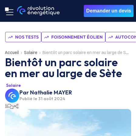
Demander un devis
NOS TESTS
FOISONNEMENT ÉOLIEN
AUTOCON
Accueil
Solaire
Bientôt un parc solaire en mer au large de Sète
Bientôt un parc solaire
en mer au large de Sète
Solaire
Par
Nathalie MAYER
Publié le
31 août 2024
1