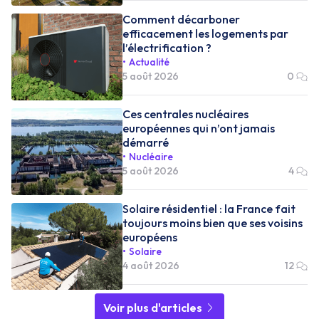
Comment décarboner
efficacement les logements par
l’électrification ?
Actualité
5 août 2026
0
Ces centrales nucléaires
européennes qui n’ont jamais
démarré
Nucléaire
5 août 2026
4
Solaire résidentiel : la France fait
toujours moins bien que ses voisins
européens
Solaire
4 août 2026
12
Voir plus d'articles