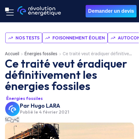
Demander un devis
NOS TESTS
FOISONNEMENT ÉOLIEN
AUTOCON
Accueil
Énergies fossiles
Ce traité veut éradiquer définitivement les énergies fossiles
Ce traité veut éradiquer
définitivement les
énergies fossiles
Énergies fossiles
Par
Hugo LARA
Publié le
4 février 2021
5