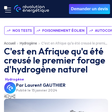
Demander un devis
NOS TESTS
FOISONNEMENT ÉOLIEN
AUTOCON
Accueil
Hydrogène
C'est en Afrique qu'a été creusé le premier forage d'hydrogène naturel
C'est en Afrique qu'a été
creusé le premier forage
d'hydrogène naturel
Hydrogène
Par
Laurent GAUTHIER
Publié le
15 janvier 2024
4