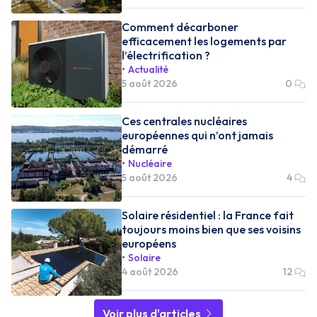
Comment décarboner
efficacement les logements par
l’électrification ?
Actualité
5 août 2026
0
Ces centrales nucléaires
européennes qui n’ont jamais
démarré
Nucléaire
5 août 2026
4
Solaire résidentiel : la France fait
toujours moins bien que ses voisins
européens
Solaire
4 août 2026
12
Voir plus d'articles