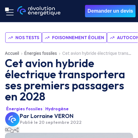
Demander un devis
NOS TESTS
FOISONNEMENT ÉOLIEN
AUTOCON
Accueil
Énergies fossiles
Cet avion hybride électrique transportera ses premiers passagers en 2028
Cet avion hybride
électrique transportera
ses premiers passagers
en 2028
Énergies fossiles
Hydrogène
Par
Lorraine VERON
Publié le
20 septembre 2022
0