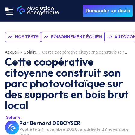
Demander un devis
NOS TESTS
FOISONNEMENT ÉOLIEN
AUTOCON
Accueil
Solaire
Cette coopérative citoyenne construit son parc photovoltaïque sur des supports en bois brut local
Cette coopérative
citoyenne construit son
parc photovoltaïque sur
des supports en bois brut
local
Solaire
Par
Bernard DEBOYSER
Publié le
27 novembre 2020
, modifié le 28 novembre