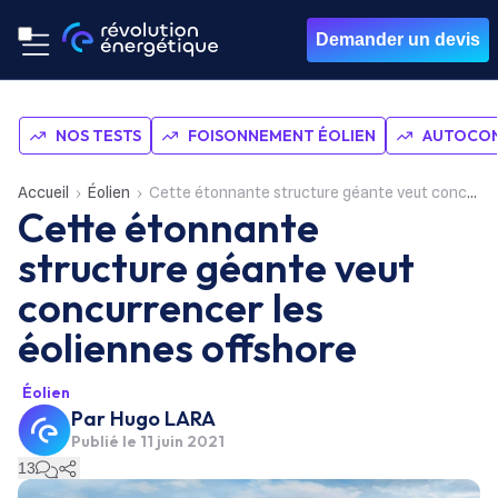
Demander un devis
NOS TESTS
FOISONNEMENT ÉOLIEN
AUTOCON
Accueil
Éolien
Cette étonnante structure géante veut concurrencer les éoliennes offshore
Cette étonnante
structure géante veut
concurrencer les
éoliennes offshore
Éolien
Par
Hugo LARA
Publié le
11 juin 2021
13