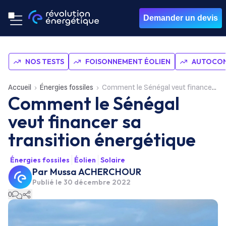
Demander un devis
NOS TESTS
FOISONNEMENT ÉOLIEN
AUTOCON
Accueil
Énergies fossiles
Comment le Sénégal veut financer sa transition énergétique
Comment le Sénégal
veut financer sa
transition énergétique
Énergies fossiles
Éolien
Solaire
Par
Mussa ACHERCHOUR
Publié le
30 décembre 2022
0