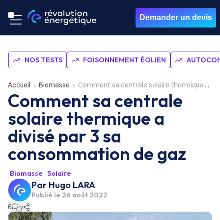
Demander un devis
NOS TESTS
FOISONNEMENT ÉOLIEN
AUTOCON
Accueil
Biomasse
Comment sa centrale solaire thermique a divisé par 3 sa consommation de gaz
Comment sa centrale
solaire thermique a
divisé par 3 sa
consommation de gaz
Biomasse
Solaire
Par
Hugo LARA
Publié le
26 août 2022
6