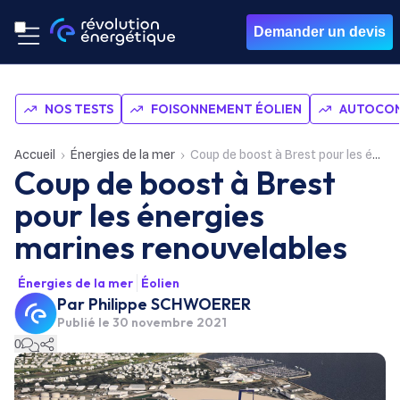
Demander un devis
NOS TESTS
FOISONNEMENT ÉOLIEN
AUTOCON
Accueil
Énergies de la mer
Coup de boost à Brest pour les énergies marines renouvelables
Coup de boost à Brest
pour les énergies
marines renouvelables
Énergies de la mer
Éolien
Par
Philippe SCHWOERER
Publié le
30 novembre 2021
0