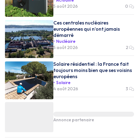
Actualité
5 août 2026
0
Ces centrales nucléaires
européennes qui n’ont jamais
démarré
Nucléaire
5 août 2026
2
Solaire résidentiel : la France fait
toujours moins bien que ses voisins
européens
Solaire
4 août 2026
3
Annonce partenaire