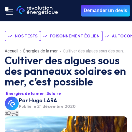
Demander un devis
NOS TESTS
FOISONNEMENT ÉOLIEN
AUTOCON
Accueil
Énergies de la mer
Cultiver des algues sous des panneaux solaires en mer, c’est possible
Cultiver des algues sous
des panneaux solaires en
mer, c’est possible
Énergies de la mer
Solaire
Par
Hugo LARA
Publié le
21 décembre 2020
0