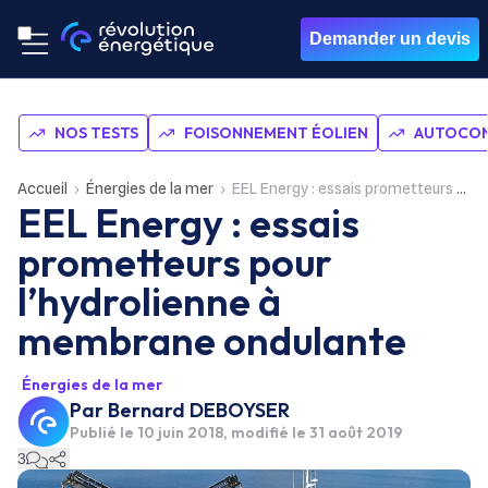
Demander un devis
NOS TESTS
FOISONNEMENT ÉOLIEN
AUTOCON
Accueil
Énergies de la mer
EEL Energy : essais prometteurs pour l’hydrolienne à membrane ondulante
EEL Energy : essais
prometteurs pour
l’hydrolienne à
membrane ondulante
Énergies de la mer
Par
Bernard DEBOYSER
Publié le
10 juin 2018
, modifié le 31 août 2019
3