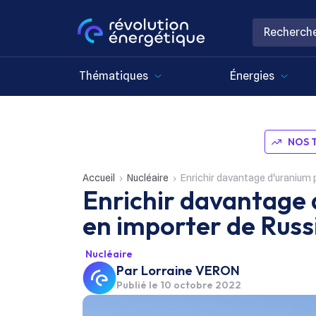
Thématiques
Énergies
NOS 
Accueil
Nucléaire
Enrichir davantage d'uranium p
Enrichir davantage 
en importer de Russ
Nucléaire
Par
Lorraine VERON
Publié le
10 octobre 2022