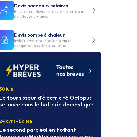
Devis panneaux solaires
Réalisez des devis et trouvez des artisans
dans toute la France
Devis pompe à chaleur
Installez votre pompe à chaleur et
comparez les prix des artisans
30 juin
Le fournisseur d'électricité Octopus
se lance dans la batterie domestique
24 avril - Éolien
Le second parc éolien flottant
français en Méditerranée injecte ses