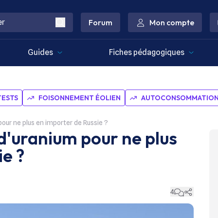
Forum
Mon compte
Guides
Fiches pédagogiques
TESTS
FOISONNEMENT ÉOLIEN
AUTOCONSOMMATION 
our ne plus en importer de Russie ?
d'uranium pour ne plus
ie ?
4