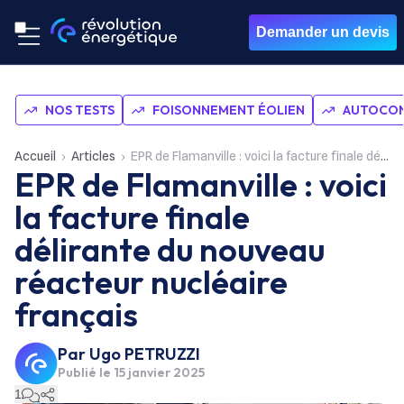
Demander un devis
NOS TESTS
FOISONNEMENT ÉOLIEN
AUTOCON
Accueil
Articles
EPR de Flamanville : voici la facture finale délirante du nouveau réacteur nucléaire français
EPR de Flamanville : voici
la facture finale
délirante du nouveau
réacteur nucléaire
français
Par
Ugo PETRUZZI
Publié le
15 janvier 2025
1