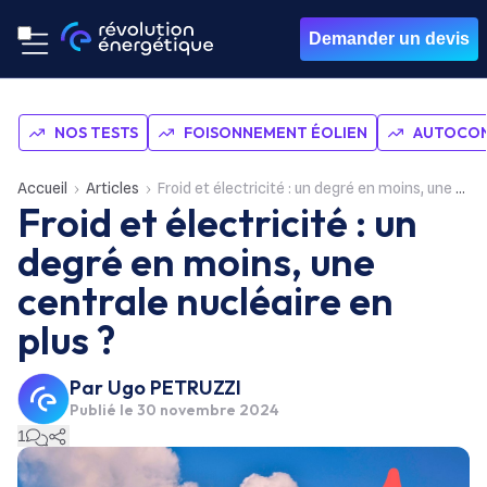
Demander un devis
NOS TESTS
FOISONNEMENT ÉOLIEN
AUTOCON
Accueil
Articles
Froid et électricité : un degré en moins, une centrale nucléaire en plus ?
Froid et électricité : un
degré en moins, une
centrale nucléaire en
plus ?
Par
Ugo PETRUZZI
Publié le
30 novembre 2024
1