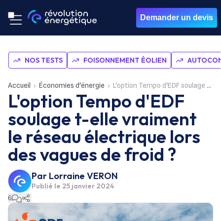
Demander un devis
NOS TESTS
FOISONNEMENT ÉOLIEN
AUTOCON
Accueil
Économies d'énergie
L'option Tempo d'EDF soulage t-elle vraiment le réseau électrique lors des vagues de froid ?
L'option Tempo d'EDF
soulage t-elle vraiment
le réseau électrique lors
des vagues de froid ?
Par
Lorraine VERON
Publié le
25 janvier 2024
6