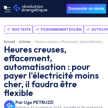
Demander un devis
NOS TESTS
FOISONNEMENT ÉOLIEN
AUTOCON
Accueil
Articles
Heures creuses, effacement, automatisation : pour payer l'électricité moins cher, il faudra être flexible
Heures creuses,
effacement,
automatisation : pour
payer l'électricité moins
cher, il faudra être
flexible
Par
Ugo PETRUZZI
Publié le
23 novembre 2024
, modifié le 24 novembre