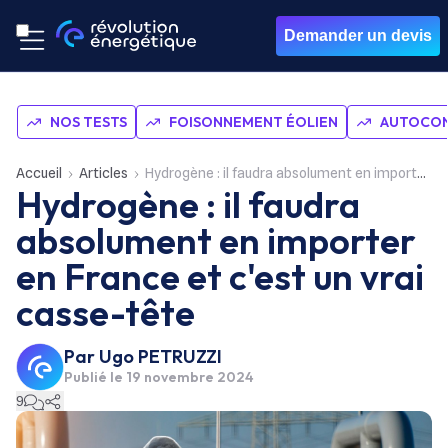
Demander un devis
NOS TESTS
FOISONNEMENT ÉOLIEN
AUTOCON
Accueil
Articles
Hydrogène : il faudra absolument en importer en France et c'est un vrai casse-tête
Hydrogène : il faudra
absolument en importer
en France et c'est un vrai
casse-tête
Par
Ugo PETRUZZI
Publié le
19 novembre 2024
9